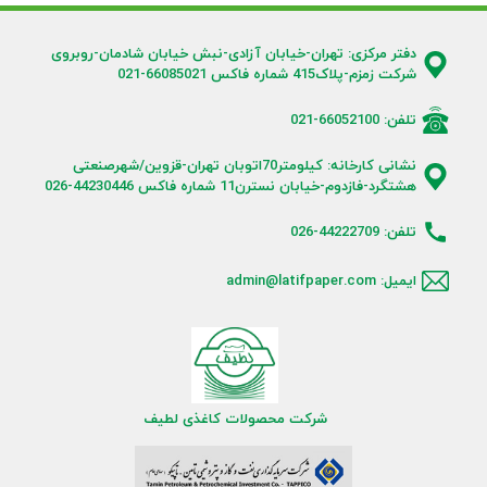
دفتر مرکزی: تهران-خیابان آزادی-نبش خیابان شادمان-روبروی
شرکت زمزم-پلاک415 شماره فاکس 66085021-021
تلفن: 66052100-021
نشانی کارخانه: کیلومتر70اتوبان تهران-قزوین/شهرصنعتی
هشتگرد-فازدوم-خیابان نسترن11 شماره فاکس 44230446-026
تلفن: 44222709-026
ایمیل: admin@latifpaper.com
شرکت محصولات کاغذی لطیف