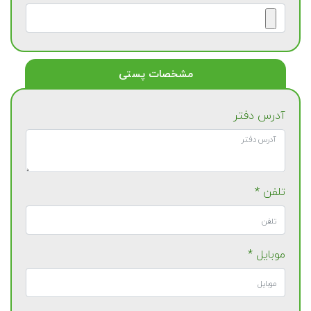
مشخصات پستی
آدرس دفتر
تلفن *
موبایل *