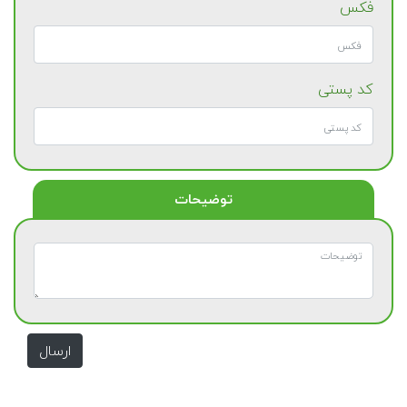
فکس
کد پستی
توضیحات
ارسال