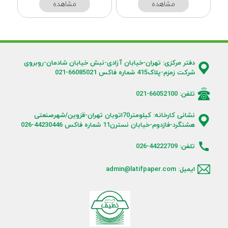
مشاهده
مشاهده
دفتر مرکزی: تهران-خیابان آزادی-نبش خیابان شادمان-روبروی
شرکت زمزم-پلاک415 شماره فاکس 66085021-021
تلفن: 66052100-021
نشانی کارخانه: کیلومتر70اتوبان تهران-قزوین/شهرصنعتی
هشتگرد-فازدوم-خیابان نسترن11 شماره فاکس 44230446-026
تلفن: 44222709-026
ایمیل: admin@latifpaper.com