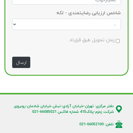
شاخص ارزیابی رضایتمندی - لکه
زمان تحویل طبق قرارداد
ارسال
دفتر مرکزی: تهران-خیابان آزادی-نبش خیابان شادمان-روبروی
شرکت زمزم-پلاک415 شماره فاکس 66085021-021
تلفن: 66052100-021