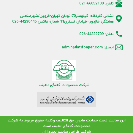
تلفن: 66052100-021
نشانی کارخانه: کیلومتر70اتوبان تهران-قزوین/شهرصنعتی
هشتگرد-فازدوم-خیابان نسترن11 شماره فاکس 44230446-026
تلفن: 44222709-026
ایمیل: admin@latifpaper.com
شرکت محصولات کاغذی لطیف
این سایت تحت حمایت قانون حق التالیف وکلیه حقوق مربوط به شرکت
محصولات کاغذی لطیف است
شرکت طراحی سایت
بهپردازان