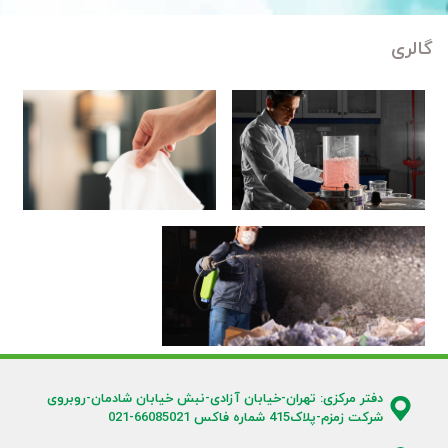
گالری
گالری
گالری
آزمایشگاه
محصولات
گالری کارخانه
دفتر مرکزی: تهران-خیابان آزادی-نبش خیابان شادمان-روبروی
شرکت زمزم-پلاک415 شماره فاکس 66085021-021