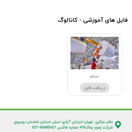
فایل های آموزشی - کاتالوگ
تیشو
دریافت فایل
دفتر مرکزی: تهران-خیابان آزادی-نبش خیابان شادمان-روبروی
شرکت زمزم-پلاک415 شماره فاکس 66085021-021