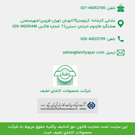
تلفن: 66052100-021
نشانی کارخانه: کیلومتر70اتوبان تهران-قزوین/شهرصنعتی
هشتگرد-فازدوم-خیابان نسترن11 شماره فاکس 44230446-026
تلفن: 44222709-026
ایمیل: admin@latifpaper.com
شرکت محصولات کاغذی لطیف
این سایت تحت حمایت قانون حق التالیف وکلیه حقوق مربوط به شرکت
محصولات کاغذی لطیف است