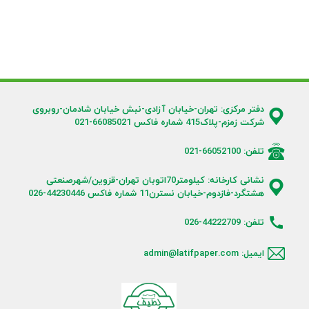
دفتر مرکزی: تهران-خیابان آزادی-نبش خیابان شادمان-روبروی
شرکت زمزم-پلاک415 شماره فاکس 66085021-021
تلفن: 66052100-021
نشانی کارخانه: کیلومتر70اتوبان تهران-قزوین/شهرصنعتی
هشتگرد-فازدوم-خیابان نسترن11 شماره فاکس 44230446-026
تلفن: 44222709-026
ایمیل: admin@latifpaper.com