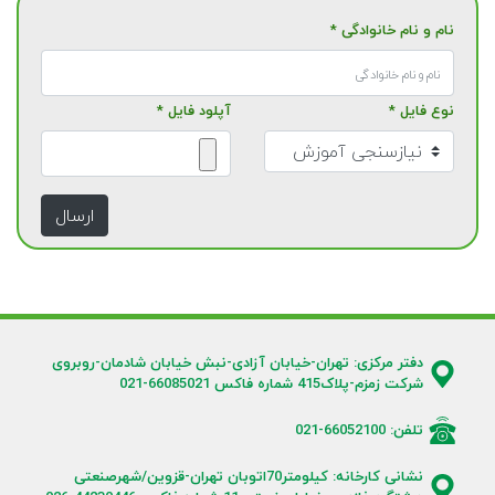
نام و نام خانوادگی *
نوع فایل *
آپلود فایل *
ارسال
دفتر مرکزی: تهران-خیابان آزادی-نبش خیابان شادمان-روبروی
شرکت زمزم-پلاک415 شماره فاکس 66085021-021
تلفن: 66052100-021
نشانی کارخانه: کیلومتر70اتوبان تهران-قزوین/شهرصنعتی