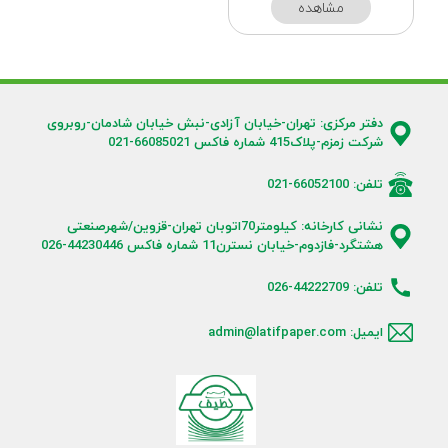
مشاهده
دفتر مرکزی: تهران-خیابان آزادی-نبش خیابان شادمان-روبروی
شرکت زمزم-پلاک415 شماره فاکس 66085021-021
تلفن: 66052100-021
نشانی کارخانه: کیلومتر70اتوبان تهران-قزوین/شهرصنعتی
هشتگرد-فازدوم-خیابان نسترن11 شماره فاکس 44230446-026
تلفن: 44222709-026
ایمیل: admin@latifpaper.com