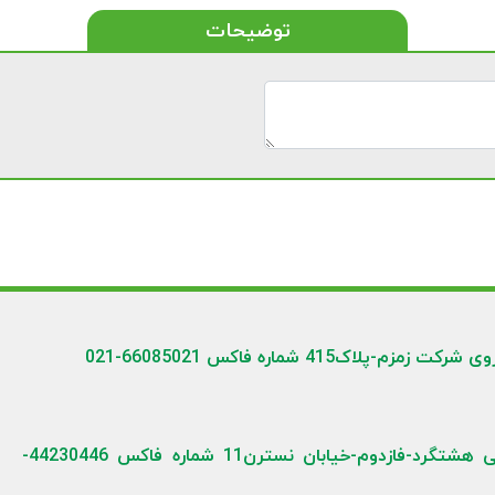
توضیحات
41 شماره فاکس 66085021-021
نشانی کارخانه: کیلومتر70اتوبان تهران-قزوین/شهرصنعتی هشتگرد-فازدوم-خیابان نسترن11 شماره فاکس 44230446-