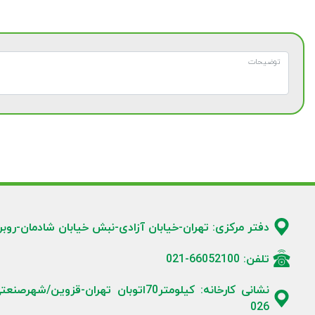
دفتر مرکزی: تهران-خیابان آزادی-نبش خیابان شادمان-روبروی شرکت زمزم-پلاک5
تلفن: 66052100-021
026