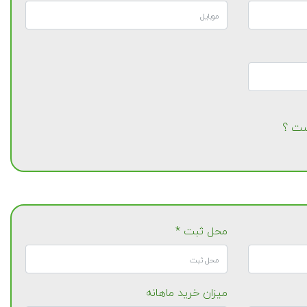
است ؟
محل ثبت *
میزان خرید ماهانه