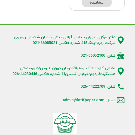
مشاهده
دفتر مرکزی: تهران-خیابان آزادی-نبش خیابان شادمان-روبروی
شرکت زمزم-پلاک415 شماره فاکس 66085021-021
تلفن: 66052100-021
نشانی کارخانه: کیلومتر70اتوبان تهران-قزوین/شهرصنعتی
هشتگرد-فازدوم-خیابان نسترن11 شماره فاکس 44230446-026
تلفن: 44222709-026
ایمیل: admin@latifpaper.com