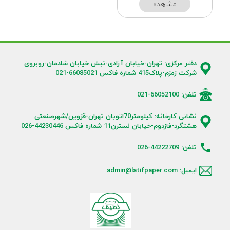
مشاهده
دفتر مرکزی: تهران-خیابان آزادی-نبش خیابان شادمان-روبروی
شرکت زمزم-پلاک415 شماره فاکس 66085021-021
تلفن: 66052100-021
نشانی کارخانه: کیلومتر70اتوبان تهران-قزوین/شهرصنعتی
هشتگرد-فازدوم-خیابان نسترن11 شماره فاکس 44230446-026
تلفن: 44222709-026
ایمیل: admin@latifpaper.com