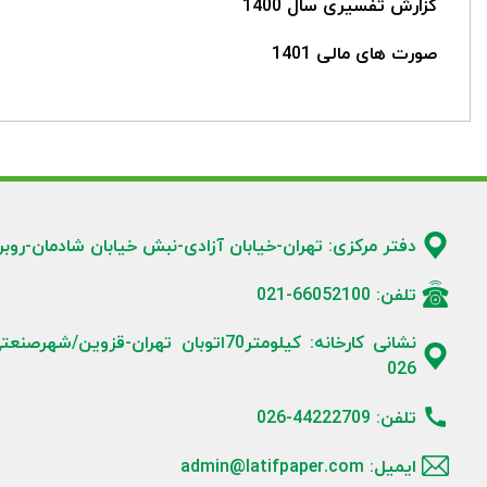
گزارش تفسیری سال 1400
صورت های مالی 1401
دفتر مرکزی: تهران-خیابان آزادی-نبش خیابان شادمان-روبروی شرکت زمزم-پلاک5
تلفن: 66052100-021
026
تلفن: 44222709-026
ایمیل: admin@latifpaper.com