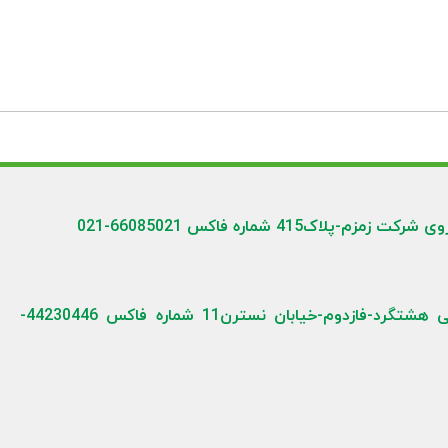
41 شماره فاکس 66085021-021
نشانی کارخانه: کیلومتر70اتوبان تهران-قزوین/شهرصنعتی هشتگرد-فازدوم-خیابان نسترن11 شماره فاکس 44230446-