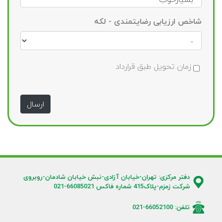
شاخص ارزیابی رضایتمندی - لکه
زمان تحویل طبق قرارداد
ارسال
دفتر مرکزی: تهران-خیابان آزادی-نبش خیابان شادمان-روبروی
شرکت زمزم-پلاک415 شماره فاکس 66085021-021
تلفن: 66052100-021