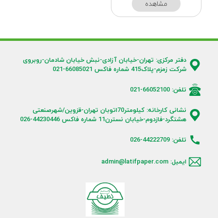
مشاهده
دفتر مرکزی: تهران-خیابان آزادی-نبش خیابان شادمان-روبروی
شرکت زمزم-پلاک415 شماره فاکس 66085021-021
تلفن: 66052100-021
نشانی کارخانه: کیلومتر70اتوبان تهران-قزوین/شهرصنعتی
هشتگرد-فازدوم-خیابان نسترن11 شماره فاکس 44230446-026
تلفن: 44222709-026
ایمیل: admin@latifpaper.com