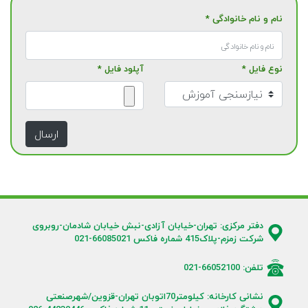
نام و نام خانوادگی *
نوع فایل *
آپلود فایل *
ارسال
دفتر مرکزی: تهران-خیابان آزادی-نبش خیابان شادمان-روبروی
شرکت زمزم-پلاک415 شماره فاکس 66085021-021
تلفن: 66052100-021
نشانی کارخانه: کیلومتر70اتوبان تهران-قزوین/شهرصنعتی