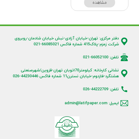
مشاهده
دفتر مرکزی: تهران-خیابان آزادی-نبش خیابان شادمان-روبروی
شرکت زمزم-پلاک415 شماره فاکس 66085021-021
تلفن: 66052100-021
نشانی کارخانه: کیلومتر70اتوبان تهران-قزوین/شهرصنعتی
هشتگرد-فازدوم-خیابان نسترن11 شماره فاکس 44230446-026
تلفن: 44222709-026
ایمیل: admin@latifpaper.com