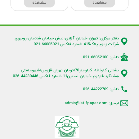
مشاهده
مشاهده
دفتر مرکزی: تهران-خیابان آزادی-نبش خیابان شادمان-روبروی
شرکت زمزم-پلاک415 شماره فاکس 66085021-021
تلفن: 66052100-021
نشانی کارخانه: کیلومتر70اتوبان تهران-قزوین/شهرصنعتی
هشتگرد-فازدوم-خیابان نسترن11 شماره فاکس 44230446-026
تلفن: 44222709-026
ایمیل: admin@latifpaper.com