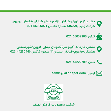
دفتر مرکزی: تهران-خیابان آزادی-نبش خیابان شادمان-روبروی
شرکت زمزم-پلاک415 شماره فاکس 66085021-021
تلفن: 66052100-021
نشانی کارخانه: کیلومتر70اتوبان تهران-قزوین/شهرصنعتی
هشتگرد-فازدوم-خیابان نسترن11 شماره فاکس 44230446-026
تلفن: 44222709-026
ایمیل: admin@latifpaper.com
شرکت محصولات کاغذی لطیف