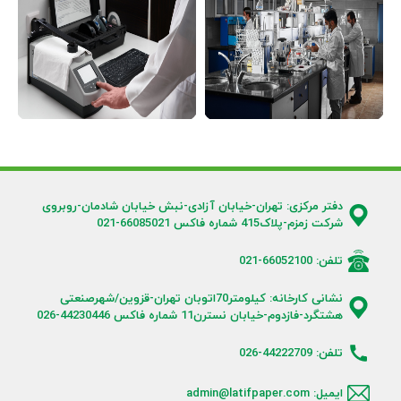
دفتر مرکزی: تهران-خیابان آزادی-نبش خیابان شادمان-روبروی
شرکت زمزم-پلاک415 شماره فاکس 66085021-021
تلفن: 66052100-021
نشانی کارخانه: کیلومتر70اتوبان تهران-قزوین/شهرصنعتی
هشتگرد-فازدوم-خیابان نسترن11 شماره فاکس 44230446-026
تلفن: 44222709-026
ایمیل: admin@latifpaper.com